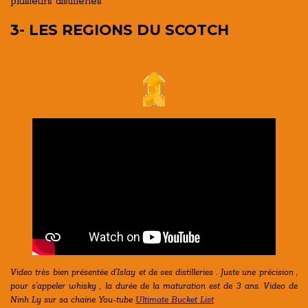
plusieurs distilleries
3- LES REGIONS DU SCOTCH
Video très bien présentée d'Islay et de ses distilleries . Juste une précision ,
pour s'appeler whisky , la durée de la maturation est de 3 ans. Video de
Ninh Ly sur sa chaine You-tube
Ultimate Bucket List