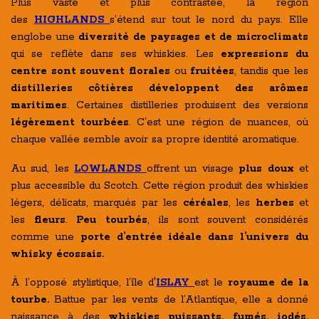
Plus vaste et plus contrastée, la région
des
HIGHLANDS
s’étend sur tout le nord du pays. Elle
englobe une
diversité de paysages et de microclimats
qui se reflète dans ses whiskies. Les
expressions du
centre sont souvent florales
ou
fruitées
, tandis que les
distilleries côtières développent des arômes
maritimes
. Certaines distilleries produisent des versions
légèrement
tourbées
. C’est une région de nuances, où
chaque vallée semble avoir sa propre identité aromatique.
Au sud, les
LOWLANDS
offrent un visage
plus doux
et
plus accessible du Scotch. Cette région produit des whiskies
légers, délicats, marqués par les
céréales
, les
herbes
et
les
fleurs
.
Peu tourbés
, ils sont souvent considérés
comme une
porte d’entrée idéale dans l’univers du
whisky écossais.
À l’opposé stylistique, l’île d'
ISLAY
est le
royaume de la
tourbe.
Battue par les vents de l’Atlantique, elle a donné
naissance à des
whiskies puissants, fumés, iodés,