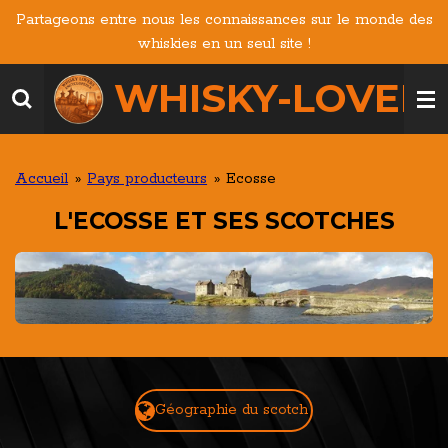
Partageons entre nous les connaissances sur le monde des
Passer
whiskies en un seul site !
au
contenu
WHISKY-LOVERS
principal
Accueil
»
Pays producteurs
»
Ecosse
L'ECOSSE ET SES SCOTCHES
Géographie du scotch