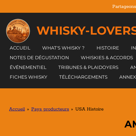
Partageons
Passer
au
contenu
WHISKY-LOVERS
principal
ACCUEIL
WHAT'S WHISKY ?
HISTOIRE
I
NOTES DE DÉGUSTATION
WHISKIES & ACCORDS
ÉVÉNEMENTIEL
TRIBUNES & PLAIDOYERS
AN
FICHES WHISKY
TÉLÉCHARGEMENTS
ANNEX
Accueil
»
Pays producteurs
»
USA Histoire
A