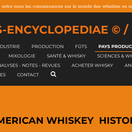
 entre nous les connaissances sur le monde des whiskies en un 
-ENCYCLOPEDIAE © /
NDUSTRIE
PRODUCTION
FÛTS
PAYS PRODU
MIXOLOGIE
SANTÉ & WHISKY
SCIENCES & W
ALYSES - NOTES - REVUES
ACHETER WHISKY
AN
ES
CONTACT
MERICAN WHISKEY HISTO