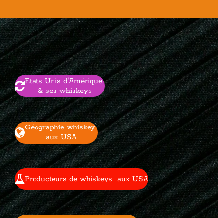
Etats Unis d'Amérique
& ses whiskeys
Géographie whiskey
aux USA
Producteurs de whiskeys aux USA