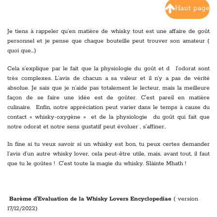
Haut page
Je tiens à rappeler qu’en matière de whisky tout est une affaire de goût
personnel et je pense que chaque bouteille peut trouver son amateur (
quoi que…)
Cela s’explique par le fait que la physiologie du goût et d
e
l'odorat sont
très complexes. L’avis de chacun a sa valeur et il n’y a pas de vérité
absolue. Je sais que je n’aide pas totalement le lecteur, mais la meilleure
façon de se faire une idée est de goûter. C'est pareil en matière
culinaire.
Enfin, notre appréciation peut varier dans le temps à cause du
contact « whisky-oxygène » et de la physiologie du goût qui fait que
notre odorat et notre sens gustatif peut évoluer , s’affiner..
In fine si tu veux savoir si un whisky est bon, tu peux certes demander
l’avis d’un autre whisky lover, cela peut-être utile, mais, avant tout, il faut
que tu le goûtes ! C'est toute la magie du whisky. Slàinte Mhath !
Barème d’Evaluation de la Whisky Lovers Encyclopediae
( version
17/12/2022)