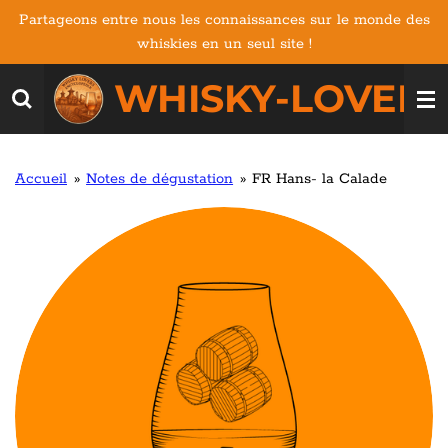
Partageons entre nous les connaissances sur le monde des
Passer
whiskies en un seul site !
au
contenu
WHISKY-LOVERS
principal
Accueil
»
Notes de dégustation
»
FR Hans- la Calade