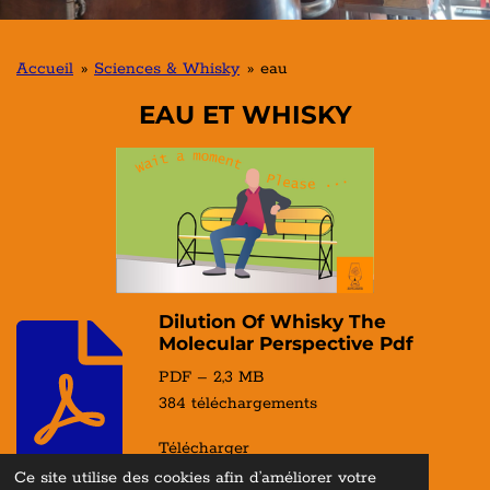
Accueil
»
Sciences & Whisky
»
eau
EAU ET WHISKY
Dilution Of Whisky The
Molecular Perspective Pdf
PDF – 2,3 MB
384 téléchargements
Télécharger
Ce site utilise des cookies afin d’améliorer votre