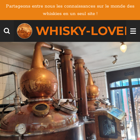
Partageons entre nous les connaissances sur le monde des
Passer
whiskies en un seul site !
au
contenu
WHISKY-LOVERS
principal