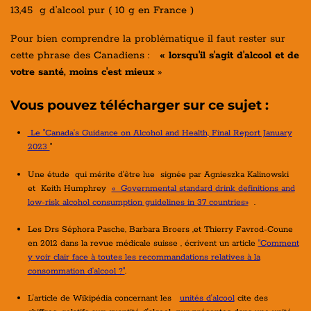
13,45 g d’alcool pur ( 10 g en France )
Pour bien comprendre la problématique il faut rester sur
cette phrase des Canadiens :
« lorsqu'il s'agit d'alcool et de
votre santé, moins c'est mieux
»
Vous pouvez télécharger sur ce sujet :
Le "Canada’s Guidance on Alcohol and Health, Final Report January
2023
"
Une étude qui mérite d'être lue signée par Agnieszka Kalinowski
et
Keith Humphrey
« Governmental standard drink definitions and
low-risk alcohol consumption guidelines in 37 countries»
.
Les Drs Séphora Pasche, Barbara Broers ,et Thierry Favrod-Coune
en 2012 dans la revue médicale suisse , écrivent un article
"Comment
y voir clair face à toutes les recommandations relatives à la
consommation d’alcool ?"
.
L'article de Wikipédia concernant les
unités d'alcool
cite des