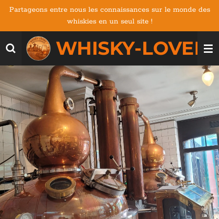
Partageons entre nous les connaissances sur le monde des
Passer
whiskies en un seul site !
au
contenu
WHISKY-LOVERS
principal