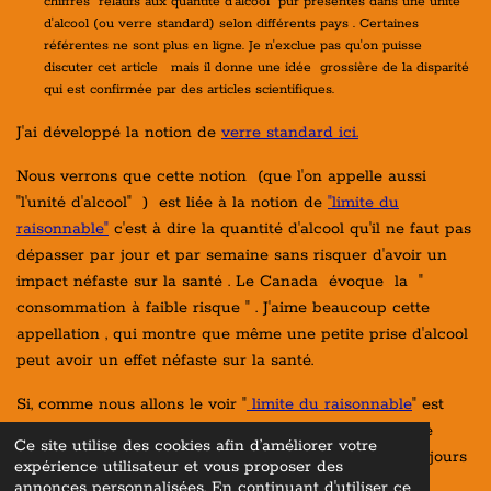
chiffres relatifs aux quantité d'alcool pur présentes dans une unité
d'alcool (ou verre standard) selon différents pays . Certaines
référentes ne sont plus en ligne. Je n'exclue pas qu'on puisse
discuter cet article mais il donne une idée grossière de la disparité
qui est confirmée par des articles scientifiques.
J'ai développé la notion de
verre standard ici.
Nous verrons que cette notion (que l'on appelle aussi
"l'unité d'alcool" ) est liée à la notion de
"limite du
raisonnable"
c'est à dire la quantité d'alcool qu'il ne faut pas
dépasser par jour et par semaine sans risquer d'avoir un
impact néfaste sur la santé . Le Canada évoque la "
consommation à faible risque " . J'aime beaucoup cette
appellation , qui montre que même une petite prise d'alcool
peut avoir un effet néfaste sur la santé.
Si, comme nous allons le voir "
limite du raisonnable
" est
loin d'être unifiée sur le plan international, la notion de
Ce site utilise des cookies afin d’améliorer votre
verre standard
quand elle existe , ce qui n'est pas toujours
expérience utilisateur et vous proposer des
le cas, ne l'est pas plus , .
annonces personnalisées. En continuant d'utiliser ce