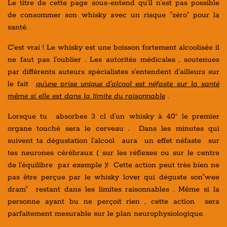
Le titre de cette page sous-entend qu'il n'est pas possible
de consommer son whisky avec un risque "zéro" pour la
santé.
C'est vrai ! Le whisky est une boisson fortement alcoolisée il
ne faut pas l'oublier . Les autorités médicales , soutenues
par différents auteurs spécialistes s'entendent d'ailleurs sur
le fait
qu'une prise unique d'alcool est néfaste sur la santé
même si elle est dans la limite du raisonnable
.
Lorsque tu absorbes 3 cl d'un whisky à 40° le premier
organe touché sera le cerveau .
Dans les minutes qui
suivent ta dégustation l'alcool aura un effet néfaste sur
tes neurones cérébraux
( sur les réflexes ou sur le centre
de l'équilibre par exemple )
! Cette action peut très bien ne
pas être perçue par le whisky lover qui déguste son"wee
dram" restant dans les limites raisonnables . Même si la
personne ayant bu ne perçoit rien , cette action sera
parfaitement mesurable sur le plan neurophysiologique.