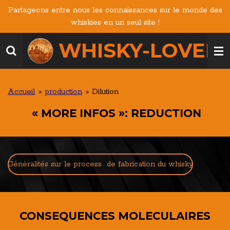
Partageons entre nous les connaissances sur le monde des
Passer
whiskies en un seul site !
au
contenu
WHISKY-LOVERS
principal
Accueil
»
production
»
Dilution
« MORE INFOS »: REDUCTION
Généralités sur le process de fabrication du whisky
CONSEQUENCES MOLECULAIRES