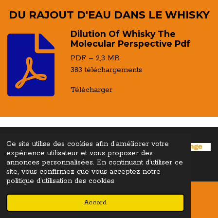
DU RAJOUT D'EAU DANS LE WHISKY
Dilution Of Whisky The
Molecular Perspective Pdf
PDF – 2,3 MB
383 téléchargements
Télécharger
Ce site utilise des cookies afin d’améliorer votre
expérience utilisateur et vous proposer des
© 2022 - 2026 Whisky Lovers Encyclopediae ©
"Tous droits réservés"
annonces personnalisées. En continuant d'utiliser ce
Propulsé par
Webador
site, vous confirmez que vous acceptez notre
politique d’utilisation des cookies.
Accord
E-mail
Téléphone
Carte