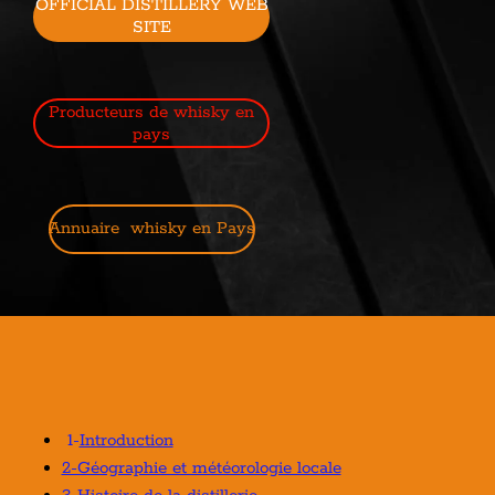
OFFICIAL DISTILLERY WEB
SITE
Producteurs de whisky en
pays
Annuaire whisky en Pays
1-
Introduction
2-Géographie et météorologie locale