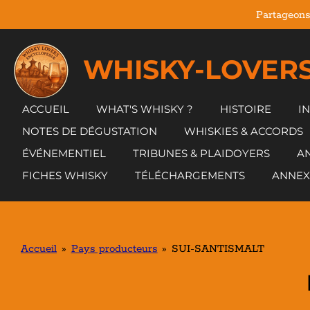
Partageons
Passer
au
contenu
WHISKY-LOVERS
principal
ACCUEIL
WHAT'S WHISKY ?
HISTOIRE
I
NOTES DE DÉGUSTATION
WHISKIES & ACCORDS
ÉVÉNEMENTIEL
TRIBUNES & PLAIDOYERS
AN
FICHES WHISKY
TÉLÉCHARGEMENTS
ANNEX
Accueil
»
Pays producteurs
»
SUI-SANTISMALT