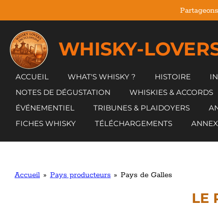
Partageons
Passer
au
contenu
WHISKY-LOVERS
principal
ACCUEIL
WHAT'S WHISKY ?
HISTOIRE
I
NOTES DE DÉGUSTATION
WHISKIES & ACCORDS
ÉVÉNEMENTIEL
TRIBUNES & PLAIDOYERS
AN
FICHES WHISKY
TÉLÉCHARGEMENTS
ANNEX
Accueil
»
Pays producteurs
»
Pays de Galles
LE 