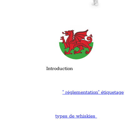
Introd
uc
tion
" réglementation" étiquetage
types de whiskies