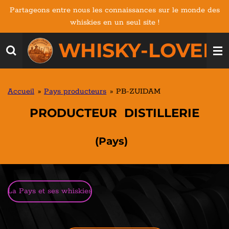
Partageons entre nous les connaissances sur le monde des
Passer
whiskies en un seul site !
au
contenu
WHISKY-LOVERS
principal
Accueil
»
Pays producteurs
»
PB-ZUIDAM
PRODUCTEUR DISTILLERIE
(Pays)
La Pays et ses whiskies