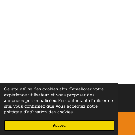
Ce site utilise des cookies afin d’améliorer votre
expérience utilisateur et vous proposer des
© 2022 - 2026 Whisky Lovers En
cyclopediae ©
"Tous droits
réservés
"
annonces personnalisées. En continuant d'utiliser ce
Propulsé par
Webador
site, vous confirmez que vous acceptez notre
politique d’utilisation des cookies.
Accord
E-mail
Téléphone
Carte