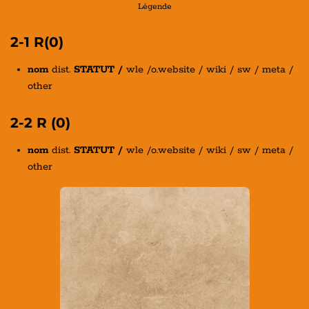
Légende
2-1 R(0)
nom
dist.
STATUT /
wle /o.website / wiki / sw / meta /
other
2-2 R (0)
nom
dist.
STATUT /
wle /o.website / wiki / sw / meta /
other