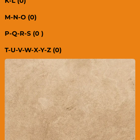
K-L (0)
M-N-O (0)
P-Q-R-S (0 )
T-U-V-W-X-Y-Z (0)