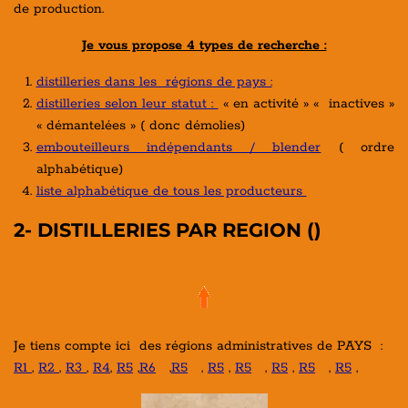
de production.
Je vous propose 4 types de recherche :
distilleries dans les régions de pays :
distilleries selon leur statut :
« en activité » « inactives »
« démantelées » ( donc démolies)
embouteilleurs indépendants / blender
( ordre
alphabétique)
liste alphabétique de tous les producteurs
2- DISTILLERIES PAR REGION ()
Je tiens compte ici des régions administratives de PAYS :
R1
,
R2
,
R3
,
R4
,
R5
,
R6
,
R5
,
R5
,
R5
,
R5
,
R5
,
R5
,