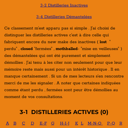
3-2 Distilleries Inactives
3-4 Distilleries Démantelées
Ce classement m'est apparu pas si simple . J'ai choisi de
distinguer les distilleries actives c'est à dire celle qui
fabriquent encore du new make des inactives (
lost
"
perdu" ,
closed
"fermées" ,
mothballed
- "mise en veilleuses" )
des démantelées qui ont été purement et simplement
démollies . J'ai tenu à les citer non seulement pour que leur
mémoire reste mais aussi pour un intérêt historique . Il en
manque certainement . Si un de mes lecteurs s'en rencontre
merci de me les signaler . A noter que certaines indiquées
comme étant perdu , fermées sont peur être démollies au
moment de vos consultations.
3-1 DISTILLERIES ACTIVES (0)
A
B
C
D
E-F
G
H-I-J
K
L
M-N-O
P-Q
R