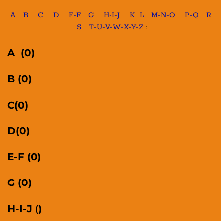
A
B
C
D
E-F
G
H-I-J
K
L
M-N-O
P-Q
R
S
T-U-V-W-X-Y-Z
:
A (0)
B (0)
C(0)
D(0)
E-F (0)
G (0)
H-I-J ()