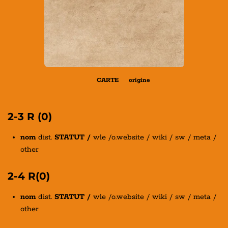
CARTE origine
2-3 R (0)
nom
dist.
STATUT /
wle /o.website / wiki / sw / meta /
other
2-4 R(0)
nom
dist.
STATUT /
wle /o.website / wiki / sw / meta /
other