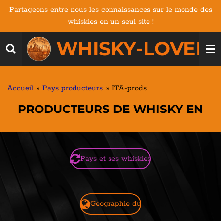
Partageons entre nous les connaissances sur le monde des
Passer
whiskies en un seul site !
au
contenu
WHISKY-LOVERS
principal
Accueil
»
Pays producteurs
»
ITA-prods
PRODUCTEURS DE WHISKY EN
Pays et ses whiskies
Géographie du