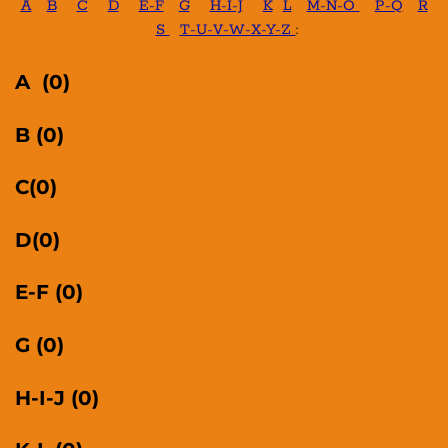
A
B
C
D
E-F
G
H-I-J
K
L
M-N-O
P-Q
R
S
T-U-V-W-X-Y-Z
:
A (0)
B (0)
C(0)
D(0)
E-F (0)
G (0)
H-I-J (0)