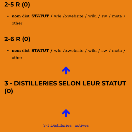
2-5 R (0)
nom
dist.
STATUT /
wle /o.website / wiki / sw / meta /
other
2-6 R (0)
nom
dist.
STATUT /
wle /o.website / wiki / sw / meta /
other
3 - DISTILLERIES SELON LEUR STATUT
(0)
3-1 Distilleries actives