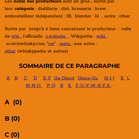
Les
noms des producteurs
sont en gras
,
suivis par
leur
catégorie
: distillerie : dist., brasserie : brew ,
embouteilleur indépendant : IB, blender : bl , autre : other
Suivis par jusqu'à 6 liens concernant le producteur : celle
de
wle
, l'officielle
o.website
, Wikipédia :
wiki
,
scotchwhisky.com :"
sw
" ,
meta
, une autre :
other
(whiskypedia et autres)
SOMMAIRE DE CE PARAGRAPHE
A
B
C
D
E-F
Ga-Glend
Glene-Gu
H-I-J
K
L
M-N-O
P-Q
R
S
T-U-V-W-X-Y-Z
:
A (0)
B (0)
C (0)