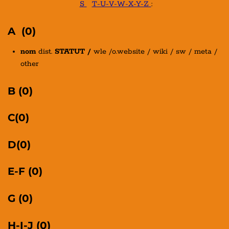
S
T-U-V-W-X-Y-Z
:
A (0)
nom
dist.
STATUT /
wle /o.website / wiki / sw / meta /
other
B (0)
C(0)
D(0)
E-F (0)
G (0)
H-I-J (0)