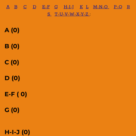
A
B
C
D
E-F
G
H-I-J
K
L
M-N-O
P-Q
R
S
T-U-V-W-X-Y-Z
:
A (0)
B (0)
C (0)
D (0)
E-F ( 0)
G (0)
H-I-J (0)