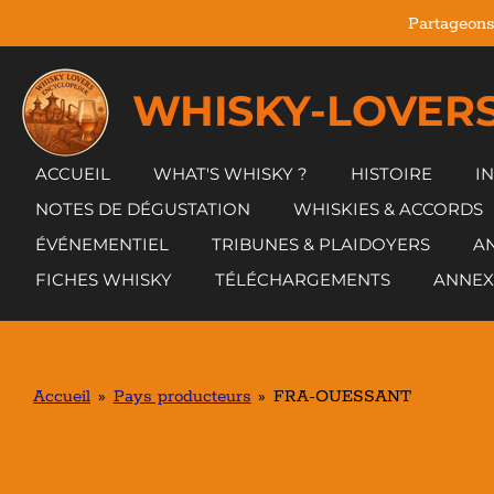
Partageons
Passer
au
contenu
WHISKY-LOVERS
principal
ACCUEIL
WHAT'S WHISKY ?
HISTOIRE
I
NOTES DE DÉGUSTATION
WHISKIES & ACCORDS
ÉVÉNEMENTIEL
TRIBUNES & PLAIDOYERS
AN
FICHES WHISKY
TÉLÉCHARGEMENTS
ANNEX
Accueil
»
Pays producteurs
»
FRA-OUESSANT