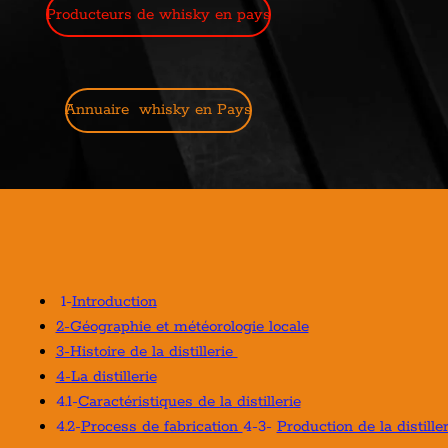
Producteurs de whisky en pays
Annuaire whisky en Pays
1-
Introduction
2-Géographie et météorologie locale
3-Histoire de la distillerie
4-La distillerie
4.1-
Caractéristiques de la distillerie
4.2-
Process de fabrication
4-3-
Production de la distiller