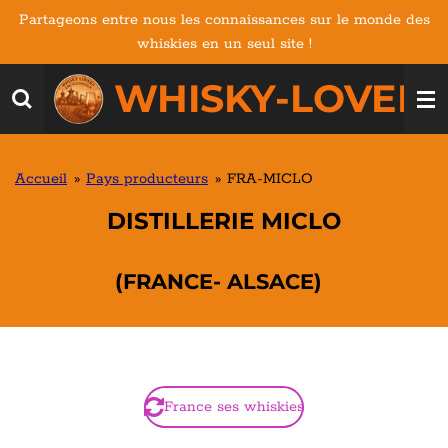
Partageons entre nous les connaissances sur le monde des
Passer
whiskies en un seul site !
au
contenu
WHISKY-LOVERS
principal
Accueil
»
Pays producteurs
»
FRA-MICLO
DISTILLERIE MICLO
(FRANCE- ALSACE)
France ses whiskies