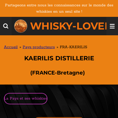
Partageons entre nous les connaissances sur le monde des
Passer
whiskies en un seul site !
au
contenu
WHISKY-LOVERS
principal
Accueil
»
Pays producteurs
»
FRA-KAERILIS
KAERILIS DISTILLERIE
(FRANCE-Bretagne)
La Pays et ses whiskies