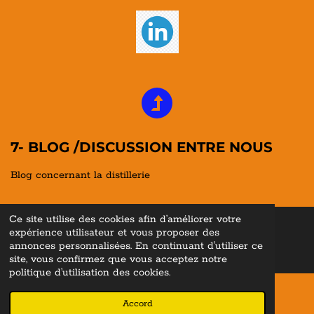
7- BLOG /DISCUSSION ENTRE NOUS
Blog concernant la distillerie
Ce site utilise des cookies afin d’améliorer votre
expérience utilisateur et vous proposer des
© 2022 - 2026 Whisky Lovers En
cyclopediae ©
"Tous droits
réservés
"
annonces personnalisées. En continuant d'utiliser ce
Propulsé par
Webador
site, vous confirmez que vous acceptez notre
politique d’utilisation des cookies.
Accord
E-mail
Téléphone
Carte