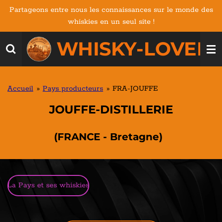
Partageons entre nous les connaissances sur le monde des
Passer
whiskies en un seul site !
au
contenu
WHISKY-LOVERS
principal
Accueil
»
Pays producteurs
»
FRA-JOUFFE
JOUFFE-DISTILLERIE
(FRANCE - Bretagne)
La Pays et ses whiskies