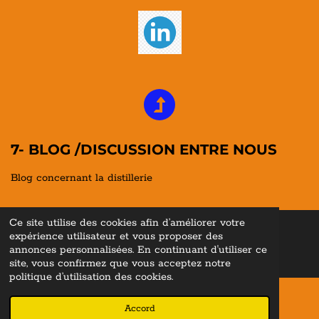
7- BLOG /DISCUSSION ENTRE NOUS
Blog concernant la distillerie
Ce site utilise des cookies afin d’améliorer votre
expérience utilisateur et vous proposer des
© 2022 - 2026 Whisky Lovers En
cyclopediae ©
"Tous droits
réservés
"
annonces personnalisées. En continuant d'utiliser ce
Propulsé par
Webador
site, vous confirmez que vous acceptez notre
politique d’utilisation des cookies.
Accord
E-mail
Téléphone
Carte