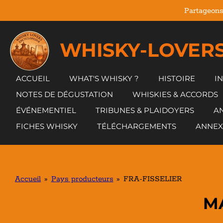
Partageons
Passer
au
contenu
WHISKY-LOVERS
principal
ACCUEIL
WHAT'S WHISKY ?
HISTOIRE
I
NOTES DE DÉGUSTATION
WHISKIES & ACCORDS
ÉVÉNEMENTIEL
TRIBUNES & PLAIDOYERS
AN
FICHES WHISKY
TÉLÉCHARGEMENTS
ANNEX
Accueil
»
Pays producteurs
»
FRA-FISSELIER
MA