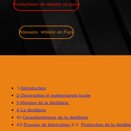
Producteurs de whisky en pays
Annuaire whisky en Pays
1-
Introduction
2-Géographie et météorologie locale
3-Histoire de la distillerie
4-La distillerie
4.1-
Caractéristiques de la distillerie
4.2-
Process de fabrication
4-3-
Production de la distiller