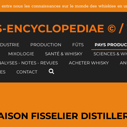
 entre nous les connaissances sur le monde des whiskies en un 
-ENCYCLOPEDIAE © /
NDUSTRIE
PRODUCTION
FÛTS
PAYS PRODU
MIXOLOGIE
SANTÉ & WHISKY
SCIENCES & W
ALYSES - NOTES - REVUES
ACHETER WHISKY
AN
ES
CONTACT
ISON FISSELIER DISTILLE