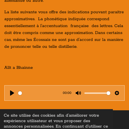
allemande ou autre.
La liste suivante vous offre des indications pouvant paraitre
approximatives. La phonétique indiquée correspond
essentiellement à l'accentuation française des lettres. Cela
doit être compris comme une approximation. Dans certains
cas, même les Écossais ne sont pas d'accord sur la manière
de prononcer telle ou telle distillerie.
Allt a Bhainne
00:00
P
M
S
l
u
e
a
t
t
Ce site utilise des cookies afin d’améliorer votre
expérience utilisateur et vous proposer des
y
e
t
© 2022 - 2026 Whisky Lovers En
cyclopediae ©
"Tous droits
réservés
"
annonces personnalisées. En continuant d'utiliser ce
Propulsé par
Webador