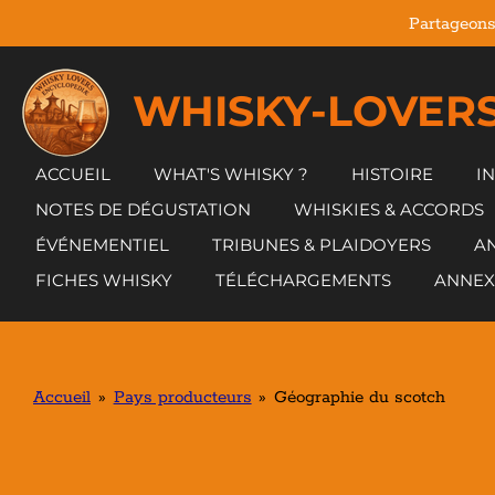
Partageons
Passer
au
contenu
WHISKY-LOVERS
principal
ACCUEIL
WHAT'S WHISKY ?
HISTOIRE
I
NOTES DE DÉGUSTATION
WHISKIES & ACCORDS
ÉVÉNEMENTIEL
TRIBUNES & PLAIDOYERS
AN
FICHES WHISKY
TÉLÉCHARGEMENTS
ANNEX
Accueil
»
Pays producteurs
»
Géographie du scotch