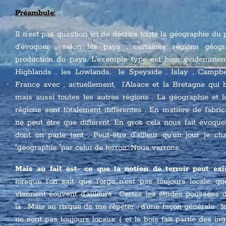
Préambule:
Il n'est pas question ici de décrire toute la géographie d
d'évoquer , selon les pays , certaines régions géogr
production du pays. L'exemple type est bien évidemme
Highlands , les Lowlands, le Speyside , Islay , Campb
France avec , actuellement, l'Alsace et la Bretagne qui 
mais aussi toutes les autres régions . La géographie et l
régions sont totalement différentes . En matière de fabri
ne peut être que différent. En gros cela nous fait évoqu
dont on parle tant . Peut-être d'ailleur qu'un jour je c
"géographie "par celui de terroir. Nous verrons.
Mais au fait est- ce que la notion de terroir peut ex
lorsque l'on sait que l'orge n'est pas toujours locale, q
viennent souvent d'ailleurs . Certes les études poussées
là . Mais au risque de me répéter , d'une façon générale , le
ne sont pas toujours locaux ( et le bois fait partie des in