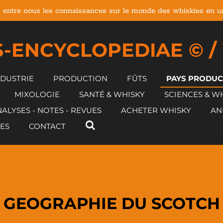
 entre nous les connaissances sur le monde des whiskies en un 
-ENCYCLOPEDIAE © /
NDUSTRIE
PRODUCTION
FÛTS
PAYS PRODU
MIXOLOGIE
SANTÉ & WHISKY
SCIENCES & W
ALYSES - NOTES - REVUES
ACHETER WHISKY
AN
ES
CONTACT
GEOGRAPHIE DU SCOTCH