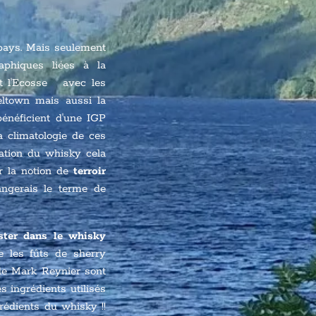
u pays. Mais seulement
aphiques liées à la
nt l'Ecosse avec les
eltown mais aussi la
bénéficient d'une IGP
a climatologie de ces
cation du whisky cela
er la notion de
terroir
hangerais le terme de
ister dans le whisky
ue les fûts de sherry
 de Mark Reynier sont
s ingrédients utilisés
grédients du whisky !!