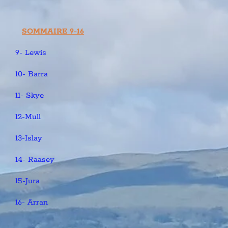
SOMMAIRE 9-16
9- Lewis
10- Barra
11- Skye
12-Mull
13-Islay
14- Raasey
15-Jura
16- Arran