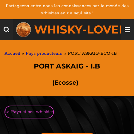
Partageons entre nous les connaissances sur le monde des
Passer
whiskies en un seul site !
au
contenu
WHISKY-LOVERS
principal
Accueil
»
Pays producteurs
»
PORT ASKAIG-ECO-IB
PORT ASKAIG - I.B
(Ecosse)
La Pays et ses whiskies