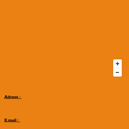
Adress :
E.mail :