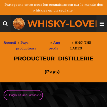
Partageons entre nous les connaissances sur le monde des
Passer
whiskies en un seul site !
au
contenu
WHISKY-LOVERS
principal
Accueil
»
Pays
»
Ang
»
ANG-THE
producteurs
prods
LAKES
PRODUCTEUR DISTILLERIE
(Pays)
La Pays et ses whiskies