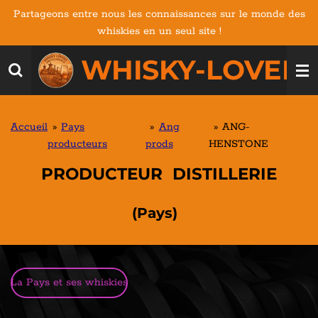
Partageons entre nous les connaissances sur le monde des
Passer
whiskies en un seul site !
au
contenu
WHISKY-LOVERS
principal
Accueil
»
Pays
»
Ang
»
ANG-
producteurs
prods
HENSTONE
PRODUCTEUR DISTILLERIE
(Pays)
La Pays et ses whiskies