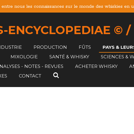
entre nous les connaissances sur le monde des whiskies en un
-ENCYCLOPEDIAE © /
NDUSTRIE
PRODUCTION
FÛTS
PAYS & LEU
MIXOLOGIE
SANTÉ & WHISKY
SCIENCES & 
NALYSES - NOTES - REVUES
ACHETER WHISKY
A
XES
CONTACT