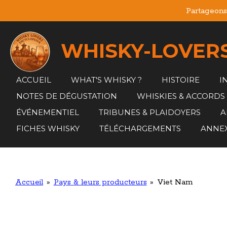
Partageons 
Passer
au
contenu
WHISKY-LOVERS
principal
ACCUEIL
WHAT'S WHISKY ?
HISTOIRE
I
NOTES DE DÉGUSTATION
WHISKIES & ACCORDS
ÉVÉNEMENTIEL
TRIBUNES & PLAIDOYERS
A
FICHES WHISKY
TÉLÉCHARGEMENTS
ANNE
Accueil
»
Pays & leurs producteurs
»
Viet Nam