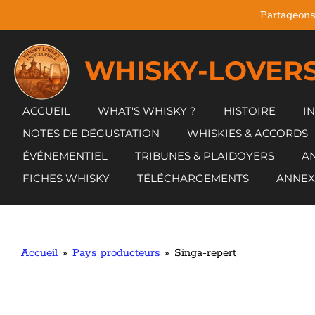
Partageons
Passer
au
contenu
WHISKY-LOVERS
principal
ACCUEIL
WHAT'S WHISKY ?
HISTOIRE
I
NOTES DE DÉGUSTATION
WHISKIES & ACCORDS
ÉVÉNEMENTIEL
TRIBUNES & PLAIDOYERS
AN
FICHES WHISKY
TÉLÉCHARGEMENTS
ANNEX
Accueil
»
Pays producteurs
»
Singa-repert