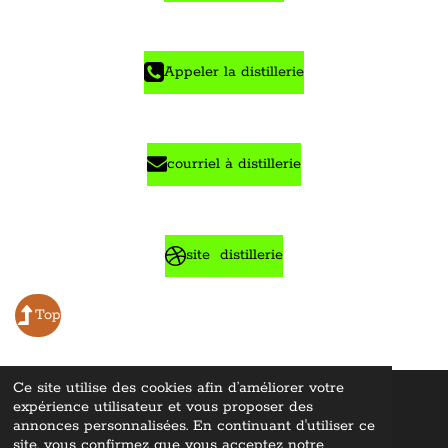
Appeler la distillerie
courriel à distillerie
site distillerie
Top
Ce site utilise des cookies afin d’améliorer votre
expérience utilisateur et vous proposer des
© 2022 - 2026 Whisky Lovers En
cyclopediae ©
"Tous droits
réservés
"
annonces personnalisées. En continuant d'utiliser ce
Propulsé par
Webador
site, vous confirmez que vous acceptez notre