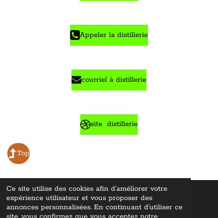
Appeler la distillerie
courriel à distillerie
site distillerie
Top
Ce site utilise des cookies afin d’améliorer votre
expérience utilisateur et vous proposer des
© 2022 - 2026 Whisky Lovers En
cyclopediae ©
"Tous droits
réservés
"
annonces personnalisées. En continuant d'utiliser ce
Propulsé par
Webador
site, vous confirmez que vous acceptez notre