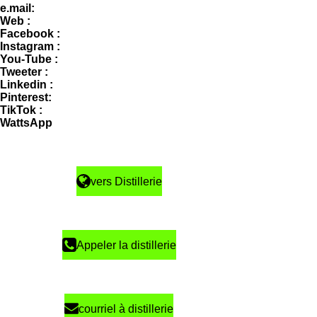
e.mail:
Web :
Facebook :
Instagram :
You-Tube :
Tweeter :
Linkedin :
Pinterest:
TikTok :
WattsApp
vers Distillerie
Appeler la distillerie
courriel à distillerie