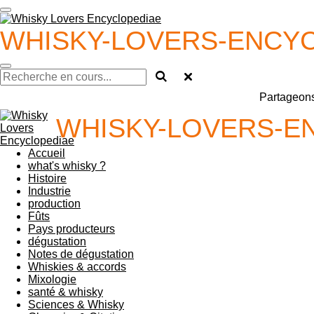
Passer
au
WHISKY-LOVERS-ENCYC
contenu
principal
Partageons
WHISKY-LOVERS-EN
Accueil
what's whisky ?
Histoire
Industrie
production
Fûts
Pays producteurs
dégustation
Notes de dégustation
Whiskies & accords
Mixologie
santé & whisky
Sciences & Whisky