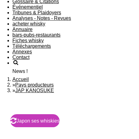
Glossaire & Citations
Événementiel
Tribunes & Plaidoyers
Analyses - Notes - Revues
acheter whisky
Annuaire
bars-pubs-restaurants
Fiches whisky
Téléchargements
Annexes
Contact
News !
Accueil
»
Pays producteurs
»
JAP KANOSUKE
Japon ses whiskies