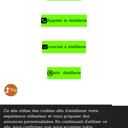
Appeler la distillerie
courriel à distillerie
site distillerie
Top
Ce site utilise des cookies afin d’améliorer votre
expérience utilisateur et vous proposer des
© 2022 - 2026 Whisky Lovers En
cyclopediae ©
"Tous droits
réservés
"
annonces personnalisées. En continuant d'utiliser ce
Propulsé par
Webador
site, vous confirmez que vous acceptez notre