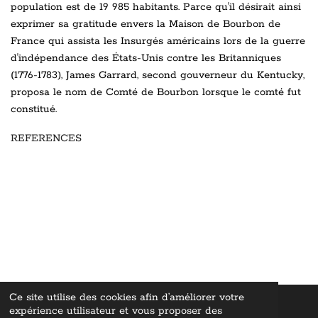
population est de 19 985 habitants. Parce qu'il désirait ainsi
exprimer sa gratitude envers la Maison de Bourbon de
France qui assista les Insurgés américains lors de la guerre
d'indépendance des États-Unis contre les Britanniques
(1776-1783), James Garrard, second gouverneur du Kentucky,
proposa le nom de Comté de Bourbon lorsque le comté fut
constitué.
REFERENCES
Ce site utilise des cookies afin d’améliorer votre
expérience utilisateur et vous proposer des
© 2022 - 2026 Whisky Lovers En
cyclopediae ©
"Tous droits
réservés
"