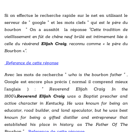
Si on effectue le recherche rapide sur le net en utilisant le
serveur de " google " et les mots clefs " q
ui est le père du
bourbon
" On a aussitôt la réponse
"Cette tradition de
vieillissement en fût de chêne neuf brûlé est intimement liée à
celle du révérend
Elijah Craig
, reconnu comme « le père du
Bourbon ».".
Reference de cette réponse
Avec les mots de recherche "
who is the bourbon father " ,
Google est encore plus précis ( normal il comprend mieux
Reverend Elijah Craig
l'anglais ) :
"
In the
1800's,
Reverend
Elijah Craig
was a Baptist preacher and
active character in Kentucky. He was known for being an
educator, road builder, and land speculator, but he was best
known for being a gifted distiller and entrepreneur that
established his place in history as The Father Of The
Bourbon "
Reference de cette réponse