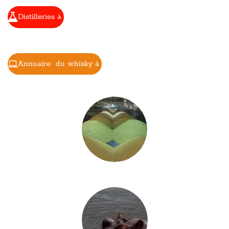
Distilleries à
Annuaire du whisky à