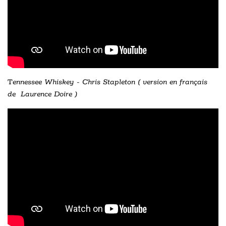
T
ennessee Whiskey - Chris Stapleton ( version en français
de Laurence Doire )