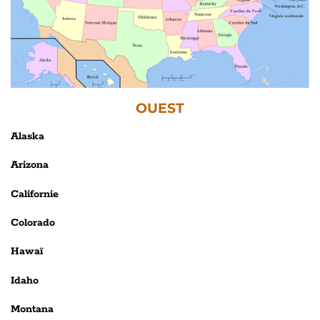
OUEST
Alaska
Arizona
Californie
Colorado
Hawaï
Idaho
Montana